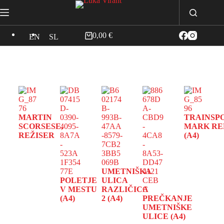
0,00
€
EN
SL
MARTIN
TRAINSP
SCORSESE,
MARK RE
REŽISER
(A4)
UMETNIŠKA
POLETJE
ULICA
V MESTU
RAZLIČICA
(A4)
2 (A4)
PREČKANJE
UMETNIŠKE
ULICE (A4)